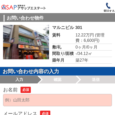
電話する
お問い合わせ物件
マルニビル 301
賃料
12.22万円
(管理
費：6,600円)
敷/礼
0ヶ月/0ヶ月
間取り/面積
-/34.12㎡
築年月
築27年
お問い合わせ内容の入力
入力
確認
送信
お名前
必須
メールアドレス
必須