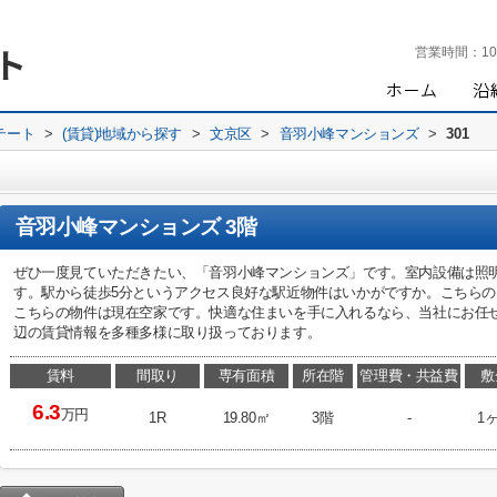
営業時間：
10
テート
>
(賃貸)地域から探す
>
文京区
>
音羽小峰マンションズ
>
301
音羽小峰マンションズ 3階
ぜひ一度見ていただきたい、「音羽小峰マンションズ」です。室内設備は照
す。駅から徒歩5分というアクセス良好な駅近物件はいかがですか。こちら
こちらの物件は現在空家です。快適な住まいを手に入れるなら、当社にお任
辺の賃貸情報を多種多様に取り扱っております。
賃料
間取り
専有面積
所在階
管理費・共益費
敷
6.3
万円
1R
19.80㎡
3階
-
1