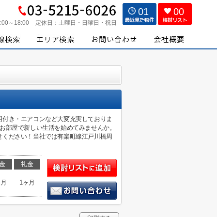
01
00
:00～18:00
定休日：
土曜日・日曜日・祝日
明付き・エアコンなど大変充実しておりま
のお部屋で新しい生活を始めてみませんか。
せください！当社では有楽町線江戸川橋周
金
礼金
ヶ月
1ヶ月