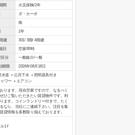
期間
火災保険/2年
社
ダ・カーポ
南
間
2年
/階建
301/ 3階/ 4階建
能日
空家/即時
貸区分
一般媒介/一般
効期限
2026年08月18日
営水道
公共下水
照明器具付き
シャワー
エアコン
おります。現在空家ですので、なるべく
ぜひご覧いただきたい賃貸物件です。利
ります。コインランドリー付きで、たく
るなら、当社にご連絡下さい。注目を集
賃貸情報を多数取り揃えております。
ル1Ｆ