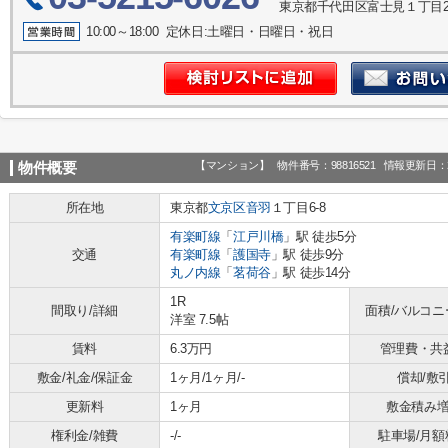
東京都千代田区富士見１丁目2-
10:00～18:00 定休日:土曜日・日曜日・祝日
【マンション】
物件番号：98816521
情報更新日：2
物件概要
所在地
東京都
文京区
音羽
１丁目6-8
有楽町線
「
江戸川橋
」駅 徒歩5分
交通
有楽町線
「
護国寺
」駅 徒歩9分
丸ノ内線
「
茗荷谷
」駅 徒歩14分
1R
間取り/詳細
面積/バルコニ
洋室 7.5帖
賃料
6.3万円
管理費・共
敷金/礼金/保証金
1ヶ月/1ヶ月/-
償却/敷
更新料
1ヶ月
敷金積み
権利金/雑費
-/-
駐車場/月額