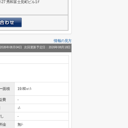
27 秀和富士見町ビル1Ｆ
情報の見方
026年08月04日
次回更新予定日：2026年08月18日
ー面積
19.80㎡/-
益費
-
引
-/-
増し
-
料金
無/-