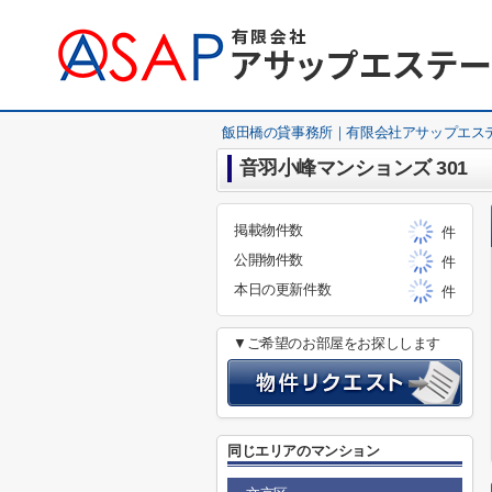
飯田橋の貸事務所｜有限会社アサップエス
音羽小峰マンションズ 301
掲載物件数
件
公開物件数
件
本日の更新件数
件
▼ご希望のお部屋をお探しします
同じエリアのマンション