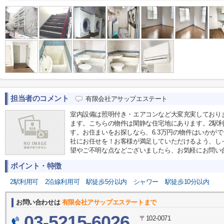
担当者のコメント
有限会社アサップエステート
室内設備は照明付き・エアコンなど大変充実しており
ます。こちらの物件は閑静な住宅地にあります。2駅
す。お住まいをお探しなら、6.3万円の物件はいかが
社にお任せを！お客様が満足していただけるよう、し
望やご不明な点などございましたら、お気軽にお問い
ポイント・特徴
2駅利用可
2沿線利用可
駅徒歩5分以内
シャワー
駅徒歩10分以内
お問い合わせは
有限会社アサップエステートまで
03-5215-6026
〒102-0071