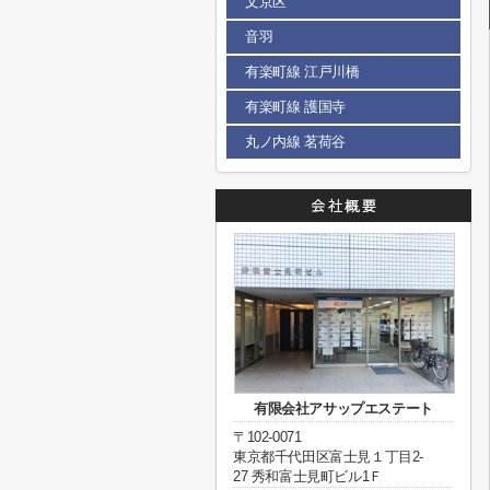
文京区
音羽
有楽町線 江戸川橋
有楽町線 護国寺
丸ノ内線 茗荷谷
有限会社アサップエステート
〒102-0071
東京都千代田区富士見１丁目2-
27 秀和富士見町ビル1Ｆ