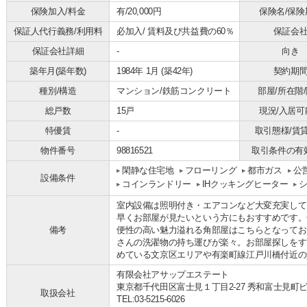
保険加入/料金
有/20,000円
保険名/保険
保証人代行義務/利用料
必加入/
賃料及び共益費の60％
保証会
保証会社詳細
-
向き
築年月(築年数)
1984年 1月 (築42年)
契約期
種別/構造
マンション/鉄筋コンクリート
部屋/所在階
総戸数
15戸
現況/入居可
特優賃
-
取引態様/賃
物件番号
98816521
取引条件の有
閑静な住宅地
フローリング
都市ガス
公
設備条件
コインランドリー
IHクッキングヒーター
室内設備は照明付き・エアコンなど大変充実して
早くお部屋が見たいという方にもおすすめです。
備考
便性の高い魅力溢れる角部屋はこちらとなってお
さんの洗濯物の持ち運びが楽々。お部屋探しをす
めている文京区エリアや有楽町線江戸川橋付近の
有限会社アサップエステート
東京都千代田区富士見１丁目2-27 秀和富士見町ビ
取扱会社
TEL:03-5215-6026