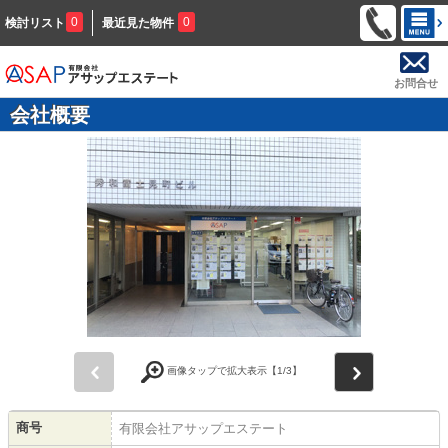
0
0
検討リスト
最近見た物件
お問合せ
会社概要
前
次
画像タップで拡大表示【
1
/3】
商号
有限会社アサップエステート