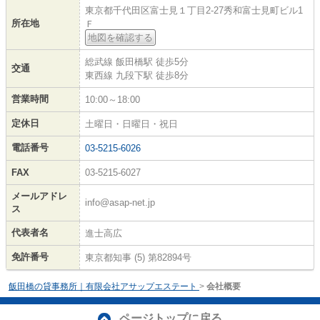
東京都千代田区富士見１丁目2-27秀和富士見町ビル1
所在地
Ｆ
地図を確認する
総武線 飯田橋駅 徒歩5分
交通
東西線 九段下駅 徒歩8分
営業時間
10:00～18:00
定休日
土曜日・日曜日・祝日
電話番号
03-5215-6026
FAX
03-5215-6027
メールアドレ
info@asap-net.jp
ス
代表者名
進士高広
免許番号
東京都知事 (5) 第82894号
飯田橋の貸事務所｜有限会社アサップエステート
>
会社概要
ページトップに戻る