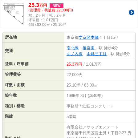
25.3
万
円
NEW
(管理費・共益費 22,000円)
敷：2ヶ月｜礼：2ヶ月
坪単価：
1.01
万円
4階 / 83.00㎡ / 25.10坪
所在地
東京都
文京区
本郷
４丁目15-7
南北線
「
後楽園
」駅 徒歩4分
交通
丸ノ内線
「
本郷三丁目
」駅 徒歩8分
賃料 / 坪単価
25.3万円
/ 1.01万円
管理費等
22,000円
坪数 / 面積
25.10坪 / 83.00㎡
築年数
1986年 3月 (築40年)
種別 / 構造
事務所 / 鉄筋コンクリート
階建
5階建
有限会社アサップエステート
東京都千代田区富士見１丁目2-27 秀