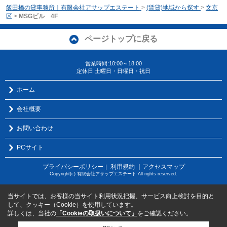
飯田橋の貸事務所｜有限会社アサップエステート
>
(賃貸)地域から探す
>
文京
区
>
MSGビル 4F
ページトップに戻る
営業時間:10:00～18:00
定休日:土曜日・日曜日・祝日
ホーム
会社概要
お問い合わせ
PCサイト
プライバシーポリシー
利用規約
｜アクセスマップ
｜
Copyright(c) 有限会社アサップエステート All rights reserved.
当サイトでは、お客様の当サイト利用状況把握、サービス向上検討を目的と
して、クッキー（Cookie）を使用しています。
詳しくは、当社の
「Cookieの取扱いについて」
をご確認ください。