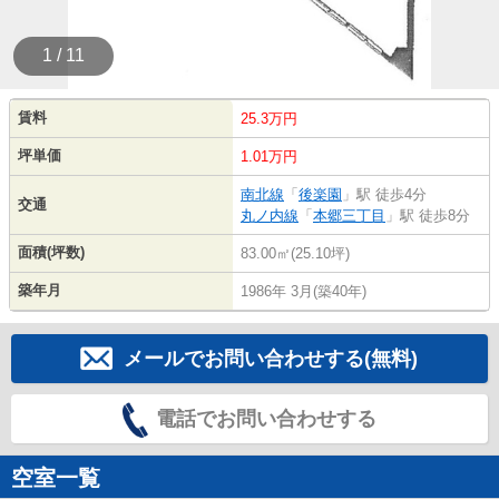
1 / 11
賃料
25.3万円
坪単価
1.01万円
南北線
「
後楽園
」駅 徒歩4分
交通
丸ノ内線
「
本郷三丁目
」駅 徒歩8分
面積(坪数)
83.00㎡(25.10坪)
築年月
1986年 3月(築40年)
メールでお問い合わせする(無料)
電話でお問い合わせする
空室一覧