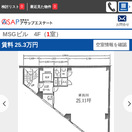
0
0
検討リスト
最近見た物件
お問合せ
MSGビル 4F（
1
室）
賃料
25.3万円
空室情報を確認