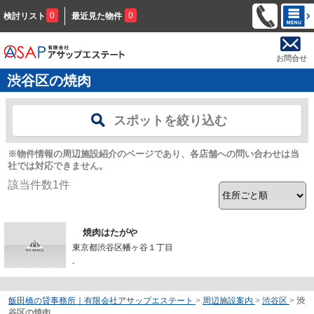
0
0
検討リスト
最近見た物件
お問合せ
渋谷区の焼肉
スポットを絞り込む
※物件情報の周辺施設紹介のページであり、各店舗への問い合わせは当
社では対応できません。
該当件数
1
件
焼肉はたがや
東京都渋谷区幡ヶ谷１丁目
-
飯田橋の貸事務所｜有限会社アサップエステート
>
周辺施設案内
>
渋谷区
>
渋
谷区の焼肉