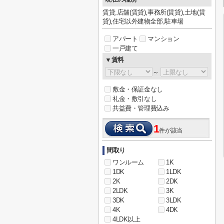
賃貸,店舗(賃貸),事務所(賃貸),土地(賃
貸),住宅以外建物全部,駐車場
アパート
マンション
一戸建て
▼賃料
～
敷金・保証金なし
礼金・敷引なし
共益費・管理費込み
1
件が該当
間取り
ワンルーム
1K
1DK
1LDK
2K
2DK
2LDK
3K
3DK
3LDK
4K
4DK
4LDK以上