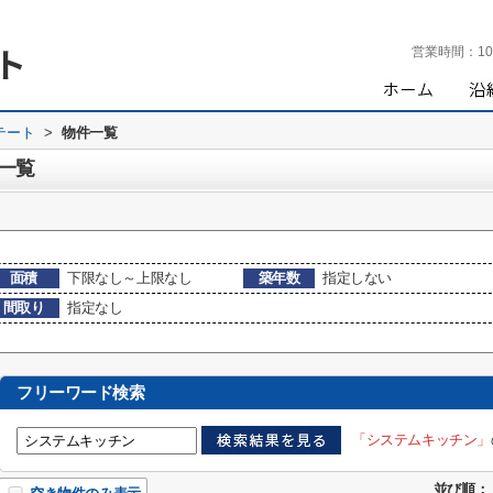
営業時間：
10
テート
>
物件一覧
一覧
面積
下限なし～上限なし
築年数
指定しない
間取り
指定なし
フリーワード検索
「システムキッチン」
並び順：