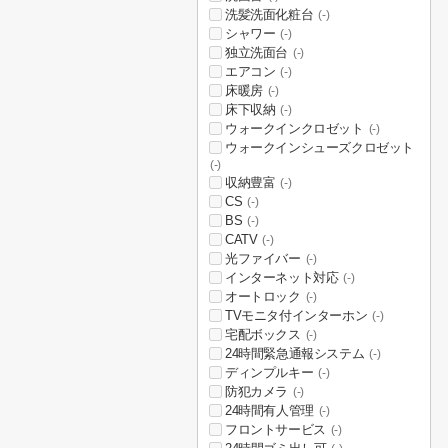
洗髪洗面化粧台
(-)
シャワー
(-)
独立洗面台
(-)
エアコン
(-)
床暖房
(-)
床下収納
(-)
ウォークインクロゼット
(-)
ウォークインシューズクロゼット
(-)
収納豊富
(-)
CS
(-)
BS
(-)
CATV
(-)
光ファイバー
(-)
インターネット対応
(-)
オートロック
(-)
TVモニタ付インターホン
(-)
宅配ボックス
(-)
24時間緊急通報システム
(-)
ディンプルキー
(-)
防犯カメラ
(-)
24時間有人管理
(-)
フロントサービス
(-)