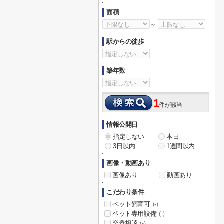
面積
～
駅からの徒歩
築年数
1
件が該当
情報公開日
指定しない
本日
3日以内
1週間以内
画像・動画あり
画像あり
動画あり
こだわり条件
ペット飼育可
(-)
ペット専用設備
(-)
楽器相談
(-)