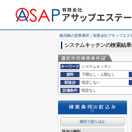
飯田橋の貸事務所｜有限会社アサップエス
システムキッチンの検索結果
キーワード
システムキッチン
賃料
下限なし～上限なし
駅徒歩
指定しない
設備条件
指定なし
種別で絞り込む
現在の種別