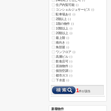
24時間ゴミ出し可
(-)
住戸内覧可能
(-)
コンシェルジュサービス
(-)
駐車場あり
(-)
2階以上
(-)
1階の物件
(-)
10階以上
(-)
20階以上
(-)
最上階
(-)
南向き
(-)
角部屋
(-)
ワンフロア
(-)
高層ビル
(-)
飲食店可
(-)
居抜物件
(-)
個別空調
(-)
都市ガス
(-)
下水道
(-)
1
件が該当
新着物件