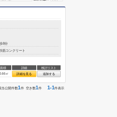
歩8分
鉄筋コンクリート
面積
詳細
検討リスト
6.66㎡
詳細を見る
追加する
1
1
1-1
該当公開件数
件 空き数
件
件表示