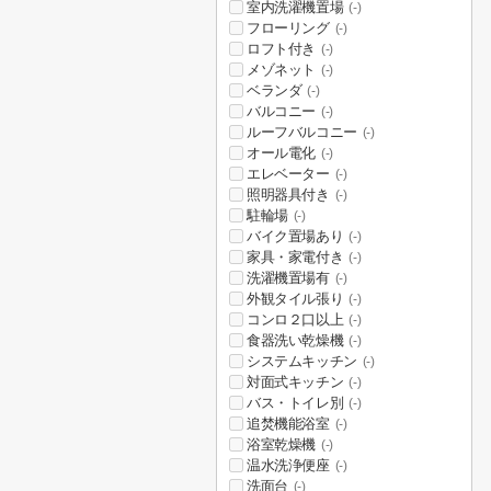
室内洗濯機置場
(-)
フローリング
(-)
ロフト付き
(-)
メゾネット
(-)
ベランダ
(-)
バルコニー
(-)
ルーフバルコニー
(-)
オール電化
(-)
エレベーター
(-)
照明器具付き
(-)
駐輪場
(-)
バイク置場あり
(-)
家具・家電付き
(-)
洗濯機置場有
(-)
外観タイル張り
(-)
コンロ２口以上
(-)
食器洗い乾燥機
(-)
システムキッチン
(-)
対面式キッチン
(-)
バス・トイレ別
(-)
追焚機能浴室
(-)
浴室乾燥機
(-)
温水洗浄便座
(-)
洗面台
(-)