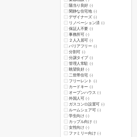
陽当り良好
(-)
閑静な住宅地
(-)
デザイナーズ
(-)
リノベーション済
(-)
保証人不要
(-)
事務所可
(-)
２人入居可
(-)
バリアフリー
(-)
分割可
(-)
分譲タイプ
(-)
管理人常駐
(-)
眺望良好
(-)
二世帯住宅
(-)
フリーレント
(-)
カードキー
(-)
オープンハウス
(-)
外国人可
(-)
ガスコンロ設置可
(-)
ルームシェア可
(-)
学生向け
(-)
カップル向け
(-)
女性向け
(-)
ファミリー向け
(-)