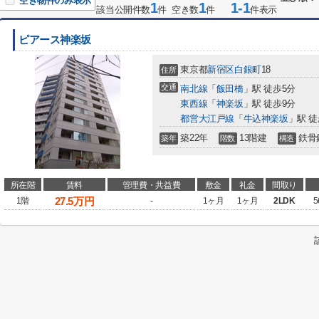
空き物件のみ表示
1
1
1-1
該当公開件数
件 空き数
件
件表示
ピアース神楽坂
東京都
新宿区
白銀町
18
住所
交通
南北線
「
飯田橋
」駅 徒歩5分
東西線
「
神楽坂
」駅 徒歩9分
都営大江戸線
「
牛込神楽坂
」駅 徒
築22年
13階建
鉄骨
築年
階数
構造
所在階
賃料
管理費・共益費
敷金
礼金
間取り
27.5
万円
1階
-
1ヶ月
1ヶ月
2LDK
5