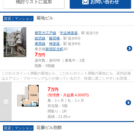
検討リストに追加
お問い合わせ
菊地ビル
賃貸｜マンション
都営大江戸線
「
牛込神楽坂
」駅 徒歩1分
総武線
「
飯田橋
」駅 徒歩8分
東西線
「
神楽坂
」駅 徒歩8分
東京都
新宿区
北町
40
7
万円
築年数：築40年 ｜募集中：
1室
階数：5階建
こだわりポイント満載の菊地ビル。こだわりポイント満載の菊地ビル。室内設備
はエアコン・フローリングなどが揃っているので、快適に過ごしやすいお部屋に
なります。空家ですのでお早...
7
万
円
(管理費・共益費 4,000円)
敷：1ヶ月｜礼：1ヶ月
所在階：5階
間取り：1R
面積：21.85㎡
近藤ビル別館
賃貸｜マンション