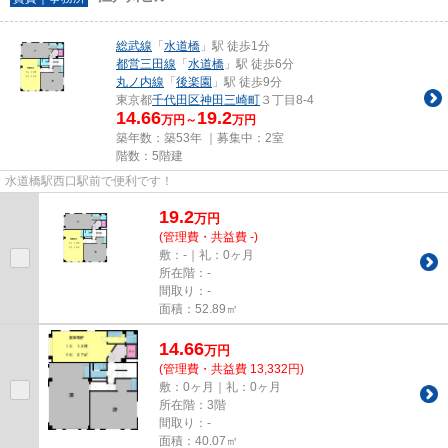
総武線
「
水道橋
」駅 徒歩1分
都営三田線
「
水道橋
」駅 徒歩6分
丸ノ内線
「
後楽園
」駅 徒歩9分
東京都
千代田区
神田三崎町
３丁目8-4
14.66
19.2
万円～
万円
築年数：築53年 ｜募集中：
2室
階数：5階建
水道橋駅西口駅前で便利です！
19.2
万
円
(管理費・共益費 -)
敷：-｜礼：0ヶ月
所在階：-
間取り：-
面積：52.89㎡
14.66
万
円
(管理費・共益費 13,332円)
敷：0ヶ月｜礼：0ヶ月
所在階：3階
間取り：-
面積：40.07㎡