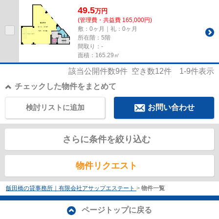
できます。
49.5
万
円
(管理費・共益費 165,000円)
敷：0ヶ月｜礼：0ヶ月
所在階：5階
間取り：-
面積：165.29㎡
該当公開件数
9
件 空き数
12
件
1-9
件表示
チェックした物件をまとめて
検討リストに追加
お問い合わせ
さらに条件を絞り込む
物件リクエスト
飯田橋の貸事務所｜有限会社アサップエステート
>
物件一覧
ページトップに戻る