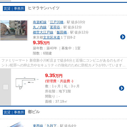
ヒマラヤンハイツ
賃貸｜事務所
有楽町線
「
江戸川橋
」駅 徒歩10分
丸ノ内線
「
茗荷谷
」駅 徒歩12分
都営大江戸線
「
飯田橋
」駅 徒歩12分
東京都
文京区
水道
１丁目8-2
9.35
万円
築年数：築40年 ｜募集中：
1室
階数：6階建
ファミリーマート 新宿新小川町店まで徒歩6分と近場にコンビニがあるのもポイ
ント♪犯罪への抑止力やセキュリティの強化のために防犯カメラが付いています♪
周辺に駅が二つあり、交通の...
9.35
万
円
(管理費・共益費 -)
敷：1ヶ月｜礼：3ヶ月
所在階：地下1階
間取り：-
面積：37.19㎡
都ビル
賃貸｜事務所
東西線
「
九段下
」駅 徒歩4分