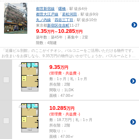
都営新宿線
「
曙橋
」駅 徒歩4分
都営大江戸線
「
若松河田
」駅 徒歩9分
丸ノ内線
「
四谷三丁目
」駅 徒歩10分
東京都
新宿区
住吉町
11-27
9.35
10.285
万円～
万円
築年数：築45年 ｜募集中：
2室
階数：4階建
「近藤ビル別館」のここがイチオシ。バルコニーをご活用いただける物件です。
お住まいをお探しなら、9.35万円の物件はいかがでしょうか。バスルームとトイ
レが分かれています。新宿区...
9.35
万
円
(管理費・共益費 -)
敷：1ヶ月｜礼：1ヶ月
所在階：2階
間取り：1LDK
面積：47.00㎡
10.285
万
円
(管理費・共益費 -)
敷：18.7万円｜礼：1ヶ月
所在階：2階
間取り：-
面積：47.00㎡