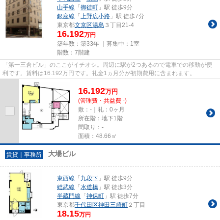
山手線
「
御徒町
」駅 徒歩9分
銀座線
「
上野広小路
」駅 徒歩7分
東京都
文京区
湯島
３丁目21-4
16.192
万円
築年数：築33年 ｜募集中：
1室
階数：7階建
「第一三倉ビル」のここがイチオシ。周辺に駅が2つあるので電車での移動が便
利です。賃料は16.192万円です。礼金1ヵ月分が初期費用に含まれます。
16.192
万
円
(管理費・共益費 -)
敷：-｜礼：0ヶ月
所在階：地下1階
間取り：-
面積：48.66㎡
大場ビル
賃貸｜事務所
東西線
「
九段下
」駅 徒歩9分
総武線
「
水道橋
」駅 徒歩3分
半蔵門線
「
神保町
」駅 徒歩7分
東京都
千代田区
神田三崎町
２丁目
18.15
万円