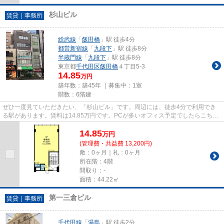
杉山ビル
賃貸｜事務所
総武線
「
飯田橋
」駅 徒歩4分
都営新宿線
「
九段下
」駅 徒歩8分
半蔵門線
「
九段下
」駅 徒歩8分
東京都
千代田区
飯田橋
４丁目5-3
14.85
万円
築年数：築45年 ｜募集中：
1室
階数：6階建
ぜひ一度見ていただきたい、「杉山ビル」です。周辺には、徒歩4分で利用でき
る駅があります。賃料は14.85万円です。PCが多いオフィス予定でしたらこちら
OAフロアになってます。需要性...
14.85
万
円
(管理費・共益費 13,200円)
敷：0ヶ月｜礼：0ヶ月
所在階：4階
間取り：-
面積：44.22㎡
第一三倉ビル
賃貸｜事務所
千代田線
「
湯島
」駅 徒歩2分