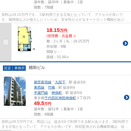
築年数：築30年 ｜募集中：
1室
階数：7階建
賃料は18.15万円です。３駅利用できる立地となっていて、アクセスが良いで
す。無関係な人が侵入しにくいため、安全性が上がるオートロック機能がありま
す。
18.15
万
円
(管理費・共益費 -)
敷：2ヶ月｜礼：18.15万円
所在階：4階
間取り：-
面積：51.00㎡
精和ビル
賃貸｜事務所
都営新宿線
「
九段下
」駅 徒歩3分
東西線
「
竹橋
」駅 徒歩8分
半蔵門線
「
神保町
」駅 徒歩5分
東京都
千代田区
神田神保町
３丁目25
49.5
万円
築年数：築51年 ｜募集中：
1室
階数：8階建
賃料は49.5万円です。周辺には、徒歩3分で利用できる駅があります。2駅利用で
きる立地となっていて、アクセスが良いです。防犯監視される機械警備は、信頼