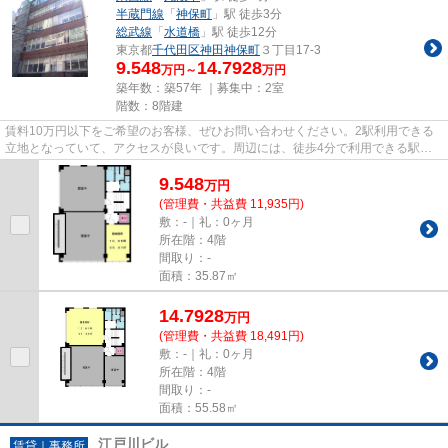
半蔵門線
「
神保町
」駅 徒歩3分
総武線
「
水道橋
」駅 徒歩12分
東京都
千代田区
神田神保町
３丁目17-3
9.548
14.7928
万円～
万円
築年数：築57年 ｜募集中：
2室
階数：8階建
賃料10万円以下をご希望のお客様、ぜひお問い合わせください。2駅利用できる
立地となっていて、アクセスが良いです。周辺には、徒歩4分で利用できる駅が
あります。エアコン付きなので...
9.548
万
円
(管理費・共益費 11,935円)
敷：-｜礼：0ヶ月
所在階：4階
間取り：-
面積：35.87㎡
14.7928
万
円
(管理費・共益費 18,491円)
敷：-｜礼：0ヶ月
所在階：4階
間取り：-
面積：55.58㎡
江戸川ビル
賃貸｜事務所