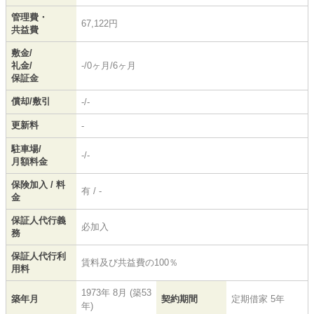
管理費・
67,122円
共益費
敷金/
礼金/
-/0ヶ月/6ヶ月
保証金
償却/敷引
-/-
更新料
-
駐車場/
-/-
月額料金
保険加入 / 料
有 / -
金
保証人代行義
必加入
務
保証人代行利
賃料及び共益費の100％
用料
1973年 8月 (築53
築年月
契約期間
定期借家 5年
年)