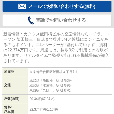
メールでお問い合わせする(無料)
電話でお問い合わせする
新着情報：カクタス飯田橋ビルの空室情報ならコチラ。ロ
ーソン 飯田橋三丁目店まで徒歩3分と近場にコンビニがあ
るのもポイント。エレベーターが2基付いています。賃料
は22.374万円です。周辺には、徒歩3分で利用できる駅が
あります。リアルタイムで監視が行われる機械警備が導入
されています。
所在地
東京都
千代田区
飯田橋
４丁目7-11
総武線
「
飯田橋
」駅 徒歩3分
交通
総武線
「
水道橋
」駅 徒歩9分
東西線
「
九段下
」駅 徒歩9分
坪数(面積)
20.34坪(67.24㎡)
賃料/
22.374万円/1.1万円
坪単価