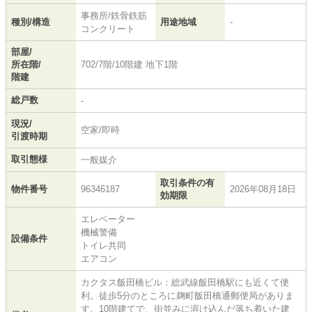
事務所/鉄骨鉄筋
種別/構造
用途地域
-
コンクリート
部屋/
所在階/
702/7階/10階建 地下1階
階建
総戸数
-
現況/
空家/即時
引渡時期
取引態様
一般媒介
取引条件の有
物件番号
96346187
2026年08月18日
効期限
エレベーター
機械警備
設備条件
トイレ共同
エアコン
カクタス飯田橋ビル：総武線飯田橋駅にも近くて便
利。徒歩5分のところに麹町飯田橋通郵便局がありま
す。10階建てで、街並みに溶け込んだ落ち着いた建