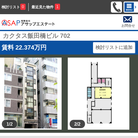
0
1
検討リスト
最近見た物件
お問合せ
カクタス飯田橋ビル 702
賃料
22.374
万円
検討リストに追加
1/2
2/2