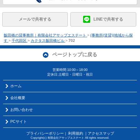
メールで共有する
LINEで共有する
飯田橋の貸事務所｜有限会社アサップエステート
>
(事務所(賃貸))地域から探
す
>
千代田区
>
カクタス飯田橋ビル
>
702
ページトップに戻る
営業時間:10:00～18:00
定休日:土曜日・日曜日・祝日
ホーム
会社概要
お問い合わせ
PCサイト
プライバシーポリシー
利用規約
｜アクセスマップ
｜
Copyright(c) 有限会社アサップエステート All rights reserved.