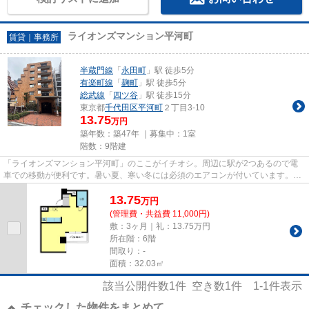
ライオンズマンション平河町
賃貸｜事務所
半蔵門線
「
永田町
」駅 徒歩5分
有楽町線
「
麹町
」駅 徒歩5分
総武線
「
四ツ谷
」駅 徒歩15分
東京都
千代田区
平河町
２丁目3-10
13.75
万円
築年数：築47年 ｜募集中：
1室
階数：9階建
「ライオンズマンション平河町」のここがイチオシ。周辺に駅が2つあるので電
車での移動が便利です。暑い夏、寒い冬には必須のエアコンが付いています。賃
料は14.85万円です。周辺には...
13.75
万
円
(管理費・共益費 11,000円)
敷：3ヶ月｜礼：13.75万円
所在階：6階
間取り：-
面積：32.03㎡
該当公開件数
1
件 空き数
1
件
1-1
件表示
チェックした物件をまとめて