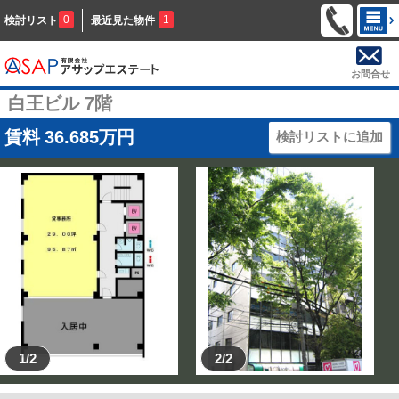
0
1
検討リスト
最近見た物件
お問合せ
白王ビル 7階
賃料
36.685
万円
検討リストに追加
1/2
2/2