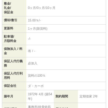
敷金/
礼金/
0ヶ月/0ヶ月/10ヶ月
保証金
償却/敷引
15.00％/-
更新料
1ヶ月(新賃料)
駐車場/
-/-
月額料金
保険加入 / 料
有 / -
金
保証人代行義
必加入
務
保証人代行利
賃料の100％
用料
保証会社
ダ・カーポ
1972年 4月 (築54
築年月
契約期間
定期借家 2年
年)
事務所/鉄骨鉄筋