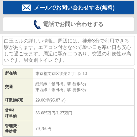
メールでお問い合わせする(無料)
電話でお問い合わせする
白玉ビルの詳しい情報。周辺には、徒歩3分で利用できる
駅があります。エアコン付きなので暑い日も寒い日も安心
して過ごせます。周辺に駅が二つあり、交通の利便性が高
いです。男女別トイレです。
所在地
東京都
文京区
後楽
２丁目3-10
総武線
「
飯田橋
」駅 徒歩3分
交通
東西線
「
飯田橋
」駅 徒歩3分
坪数(面積)
29.00坪(95.87㎡)
賃料/
36.685万円/1.27万円
坪単価
管理費・
79,750円
共益費