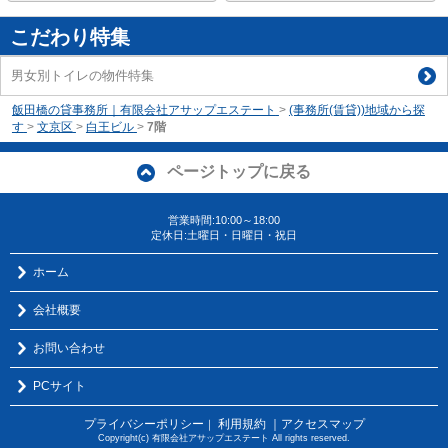
こだわり特集
男女別トイレの物件特集
飯田橋の貸事務所｜有限会社アサップエステート
>
(事務所(賃貸))地域から探
す
>
文京区
>
白王ビル
>
7階
ページトップに戻る
営業時間:10:00～18:00
定休日:土曜日・日曜日・祝日
ホーム
会社概要
お問い合わせ
PCサイト
プライバシーポリシー
利用規約
｜アクセスマップ
｜
Copyright(c) 有限会社アサップエステート All rights reserved.