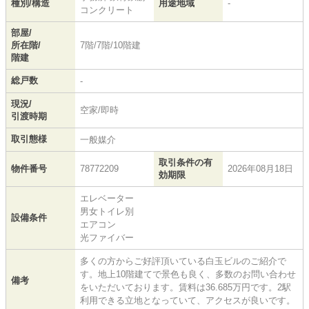
種別/構造
用途地域
-
コンクリート
部屋/
所在階/
7階/7階/10階建
階建
総戸数
-
現況/
空家/即時
引渡時期
取引態様
一般媒介
取引条件の有
物件番号
78772209
2026年08月18日
効期限
エレベーター
男女トイレ別
設備条件
エアコン
光ファイバー
多くの方からご好評頂いている白玉ビルのご紹介で
す。地上10階建てで景色も良く、多数のお問い合わせ
備考
をいただいております。賃料は36.685万円です。2駅
利用できる立地となっていて、アクセスが良いです。