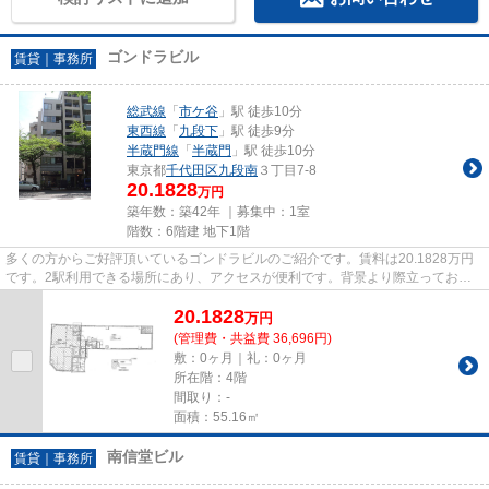
ゴンドラビル
賃貸｜事務所
総武線
「
市ケ谷
」駅 徒歩10分
東西線
「
九段下
」駅 徒歩9分
半蔵門線
「
半蔵門
」駅 徒歩10分
東京都
千代田区
九段南
３丁目7-8
20.1828
万円
築年数：築42年 ｜募集中：
1室
階数：6階建 地下1階
多くの方からご好評頂いているゴンドラビルのご紹介です。賃料は20.1828万円
です。2駅利用できる場所にあり、アクセスが便利です。背景より際立ってお
り、視認性が良好です。いつでも...
20.1828
万
円
(管理費・共益費 36,696円)
敷：0ヶ月｜礼：0ヶ月
所在階：4階
間取り：-
面積：55.16㎡
南信堂ビル
賃貸｜事務所