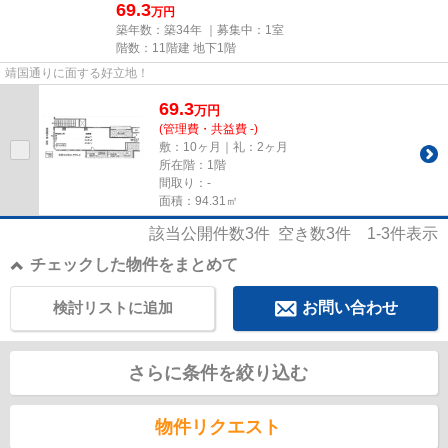
69.3
万円
築年数：築34年 ｜募集中：
1室
階数：11階建 地下1階
靖国通りに面する好立地！
69.3
万
円
(管理費・共益費 -)
敷：10ヶ月｜礼：2ヶ月
所在階：1階
間取り：-
面積：94.31㎡
該当公開件数
3
件 空き数
3
件
1-3
件表示
チェックした物件をまとめて
検討リストに追加
お問い合わせ
さらに条件を絞り込む
物件リクエスト