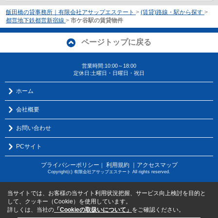
飯田橋の貸事務所｜有限会社アサップエステート
>
(賃貸)路線・駅から探す
>
都営地下鉄都営新宿線
>
市ケ谷駅の賃貸物件
ページトップに戻る
営業時間:10:00～18:00
定休日:土曜日・日曜日・祝日
ホーム
会社概要
お問い合わせ
PCサイト
プライバシーポリシー
利用規約
｜アクセスマップ
｜
Copyright(c) 有限会社アサップエステート All rights reserved.
当サイトでは、お客様の当サイト利用状況把握、サービス向上検討を目的と
して、クッキー（Cookie）を使用しています。
詳しくは、当社の
「Cookieの取扱いについて」
をご確認ください。