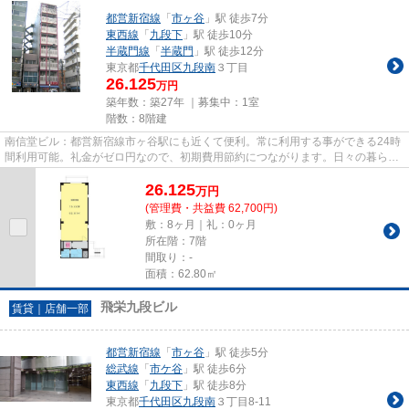
都営新宿線
「
市ヶ谷
」駅 徒歩7分
東西線
「
九段下
」駅 徒歩10分
半蔵門線
「
半蔵門
」駅 徒歩12分
東京都
千代田区
九段南
３丁目
26.125
万円
築年数：築27年 ｜募集中：
1室
階数：8階建
南信堂ビル：都営新宿線市ヶ谷駅にも近くて便利。常に利用する事ができる24時
間利用可能。礼金がゼロ円なので、初期費用節約につながります。日々の暮らし
に安心が欲しい方には、オー...
26.125
万
円
(管理費・共益費 62,700円)
敷：8ヶ月｜礼：0ヶ月
所在階：7階
間取り：-
面積：62.80㎡
飛栄九段ビル
賃貸｜店舗一部
都営新宿線
「
市ヶ谷
」駅 徒歩5分
総武線
「
市ケ谷
」駅 徒歩6分
東西線
「
九段下
」駅 徒歩8分
東京都
千代田区
九段南
３丁目8-11